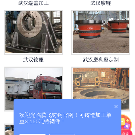
武汉端盖加工
武汉铰链
-
武汉托轮
武汉冶金类铸钢件
-
武汉渣罐
-
武汉牌坊
武汉铰座
武汉磨盘座定制
-
武汉轴承座
-
武汉渣盆
-
武汉机身
×
欢迎光临腾飞铸钢官网！可铸造加工单
武汉加工渣罐
武汉大铸钢件
武汉锻压类铸钢件
重3-150吨铸钢件！
-
武汉压力机配件