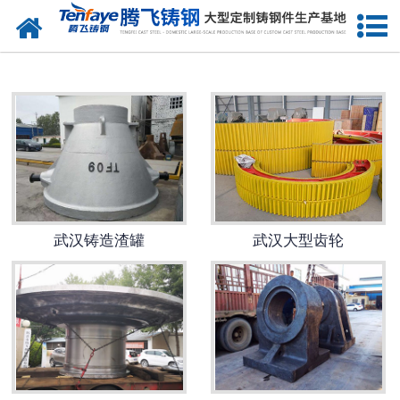
网站首页
武汉建材类铸钢件
-
武汉大齿轮（大齿圈）
-
武汉端盖
-
武汉立磨磨盘
武汉铸造渣罐
武汉大型齿轮
-
武汉动臂
-
武汉轮带（滚圈）
-
武汉中空轴
-
武汉摇臂