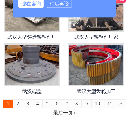
现在咨询
稍后再说
-
武汉破碎机配件
武汉水工类铸钢件
武汉大型铸造铸钢件厂
武汉大型铸钢件厂家
-
武汉铰链
-
武汉铰座
-
武汉偏心半球（右卧）
-
武汉阀盖
武汉端盖
武汉大型齿轮加工
-
武汉阀体（右卧）
1
2
3
4
5
6
7
8
9
10
11
»
最后一页 ›
-
武汉活门