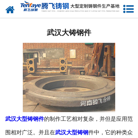
网站首页
武汉建材类铸钢件
武汉大铸钢件
-
武汉大齿轮（大齿圈）
-
武汉端盖
-
武汉立磨磨盘
-
武汉动臂
-
武汉轮带（滚圈）
-
武汉中空轴
武汉大型铸钢件
的制作工艺相对复杂，并但是应用范
围相对广泛。并且在
武汉大型铸钢
件中，它的种类众
-
武汉摇臂