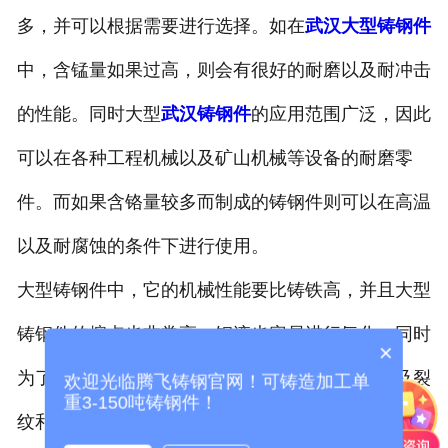
多，并可以根据需要进行选择。如在
武汉大型铸钢件
-
武汉托轮
中，含锰量如果过高，则会有很好的耐磨以及耐冲击
武汉冶金类铸钢件
的性能。同时大型
武汉铸钢件
的应用范围广泛，因此
-
武汉渣罐
可以在各种工程机械以及矿山机械等设备的耐磨零
-
武汉牌坊
件。而如果含铬量较多而制成的铸钢件则可以在高温
-
武汉轴承座
以及耐腐蚀的条件下进行使用。
大型铸钢件中，它的机械性能要比铸铁高，并且大型
-
武汉渣盆
铸钢件的熔点也非常高，钢液也容易进行氧化。同时
-
武汉机身
×
为了防止在大型铸钢件在生产过程中出现冷隔以及裂
欢迎光临腾飞铸钢官网！可铸造加工单
武汉锻压类铸钢件
重3-150吨铸钢件！
纹和粘砂等缺陷的发生，因此它的铸造工艺也非常复
-
武汉压力机配件